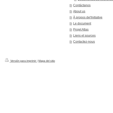
Contáctanos
About us
À propos del'Initiative
Le document
Projet Atlas
Liens et sources
Contactez-nous
Versión para imprimir
|
Mapa del sitio